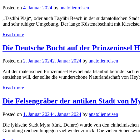
Posted on
4. Januar 2024
by
anatolienreisen
„Taşdibi Plajı“, oder auch Taşdibi Beach in der südanatolischen Stadt 
und sehr ruhiger Umgebung. Der lange Küstenabschnitt mit Kieselstei
Read more
Die Deutsche Bucht auf der Prinzeninsel H
Posted on
2. Januar 2024
2. Januar 2024
by
anatolienreisen
Auf der malerischen Prinzeninsel Heybeliada Istanbul befindet sich 
entziehen will, der sollte die wunderschöne Naturlandschaft von He
Read more
Die Felsengräber der antiken Stadt von M
Posted on
1. Januar 2024
4. Januar 2024
by
anatolienreisen
Die lykische Stadt Myra (türk. Demre) wurde von den einheimischen Völ
Gründung reichen hingegen viel weiter zurück. Die vielen Sehenswür